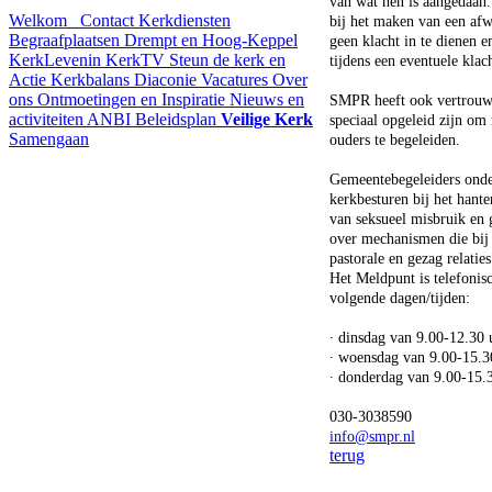
van wat hen is aangedaan
Welkom
Contact
Kerkdiensten
bij het maken van een af
Begraafplaatsen Drempt en Hoog-Keppel
geen klacht in te dienen e
KerkLevenin
KerkTV
Steun de kerk en
tijdens een eventuele klac
Actie Kerkbalans
Diaconie
Vacatures
Over
ons
Ontmoetingen en Inspiratie
Nieuws en
SMPR heeft ook vertrouw
activiteiten
ANBI
Beleidsplan
Veilige Kerk
speciaal opgeleid zijn om
Samengaan
ouders te begeleiden.
Gemeentebegeleiders onder
kerkbesturen bij het hante
van seksueel misbruik en 
over mechanismen die bij 
pastorale en gezag relaties
Het Meldpunt is telefonis
volgende dagen/tijden:
∙ dinsdag van 9.00-12.30 
∙ woensdag van 9.00-15.3
∙ donderdag van 9.00-15.
030-3038590
info@smpr.nl
terug