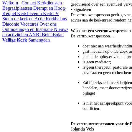
Welkom
Contact
Kerkdiensten
geadviseerd over een eventueel verv
Begraafplaatsen Drempt en Hoog-
• Signaleren
Keppel
KerkLevenin
KerkTV
De vertrouwenspersoon geeft gevra
Steun de kerk en Actie Kerkbalans
advies aan de kerkenraad rondom he
Diaconie
Vacatures
Over ons
Ontmoetingen en Inspiratie
Nieuws
Wat doet een vertrouwenspersoon 
en activiteiten
ANBI
Beleidsplan
De vertrouwenspersoon…
Veilige Kerk
Samengaan
doet niet aan waarheidsvindin
gaat niet zelf op onderzoek ui
is niet de oplosser van het pr
is geen mediator;
is geen therapeut, pastorale 
advocaat en geen rechercheur
Zal bij seksueel overschrijde
handelen, maar doorverwijze
bijlage)
is niet het aanspreekpunt voo
conflicten.
De vertrouwenspersonen voor de
Jolanda Vels