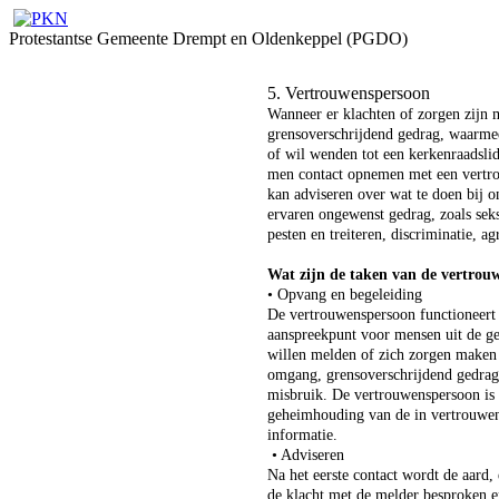
Protestantse Gemeente Drempt en Oldenkeppel (PGDO)
5. Vertrouwenspersoon
Wanneer er klachten of zorgen zijn m
grensoverschrijdend gedrag, waarme
of wil wenden tot een kerkenraadslid
men contact opnemen met een vertr
kan adviseren over wat te doen bij o
ervaren ongewenst gedrag, zoals seks
pesten en treiteren, discriminatie, ag
Wat zijn de taken van de vertrou
• Opvang en begeleiding
De vertrouwenspersoon functioneert a
aanspreekpunt voor mensen uit de ge
willen melden of zich zorgen maken
omgang, grensoverschrijdend gedrag
misbruik. De vertrouwenspersoon is v
geheimhouding van de in vertrouwen
informatie.
• Adviseren
Na het eerste contact wordt de aard
de klacht met de melder besproken e