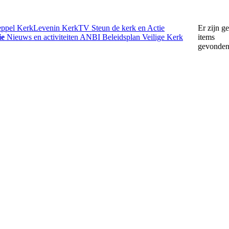
eppel
KerkLevenin
KerkTV
Steun de kerk en Actie
Er zijn g
ie
Nieuws en activiteiten
ANBI
Beleidsplan
Veilige Kerk
items
gevonde