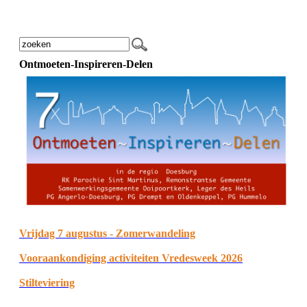
Ontmoeten-Inspireren-Delen
Vrijdag 7 augustus - Zomerwandeling
Vooraankondiging activiteiten Vredesweek 2026
Stilteviering