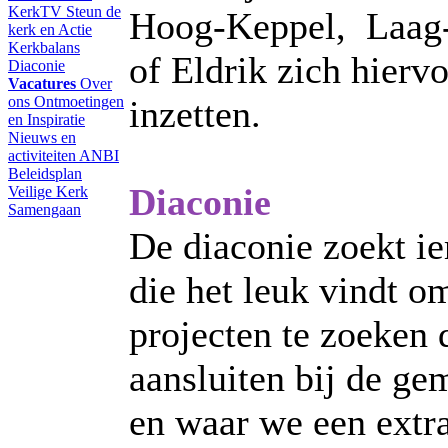
KerkTV
Steun de
Hoog-Keppel, Laag
kerk en Actie
Kerkbalans
of Eldrik zich hierv
Diaconie
Vacatures
Over
ons
Ontmoetingen
inzetten.
en Inspiratie
Nieuws en
activiteiten
ANBI
Beleidsplan
Diaconie
Veilige Kerk
Samengaan
De diaconie zoekt i
die het leuk vindt o
projecten te zoeken 
aansluiten bij de ge
en waar we een extr