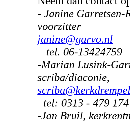
Neem dan contact o
- Janine Garretsen-R
voorzitte
janine@garvo.nl
tel. 06-13424759
-Marian Lusink-Garr
scriba/diaconie
scriba@kerkdrempel
tel: 0313 - 479 174
-Jan Bruil, kerkrent