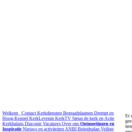
Welkom
Contact
Kerkdiensten
Begraafplaatsen Drempt en
Er 
Hoog-Keppel
KerkLevenin
KerkTV
Steun de kerk en Actie
gee
Kerkbalans
Diaconie
Vacatures
Over ons
Ontmoetingen en
ite
Inspiratie
Nieuws en activiteiten
ANBI
Beleidsplan
Veilige
ge