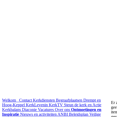
Welkom
Contact
Kerkdiensten
Begraafplaatsen Drempt en
Er 
Hoog-Keppel
KerkLevenin
KerkTV
Steun de kerk en Actie
gee
Kerkbalans
Diaconie
Vacatures
Over ons
Ontmoetingen en
ite
Inspiratie
Nieuws en activiteiten
ANBI
Beleidsplan
Veilige
ge