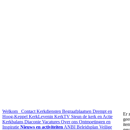
Welkom
Contact
Kerkdiensten
Begraafplaatsen Drempt en
Er z
Hoog-Keppel
KerkLevenin
KerkTV
Steun de kerk en Actie
gee
Kerkbalans
Diaconie
Vacatures
Over ons
Ontmoetingen en
ite
Inspiratie
Nieuws en activiteiten
ANBI
Beleidsplan
Veilige
gev