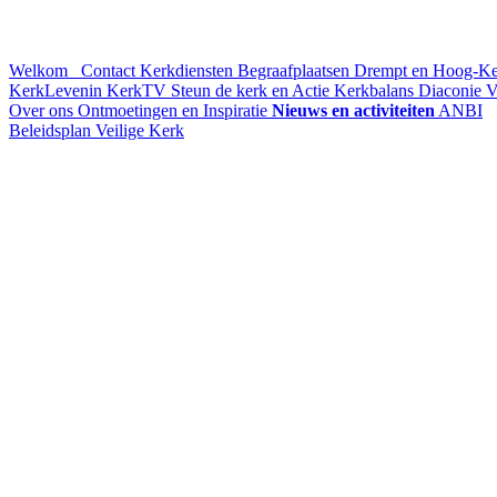
Welkom
Contact
Kerkdiensten
Begraafplaatsen Drempt en Hoog-K
KerkLevenin
KerkTV
Steun de kerk en Actie Kerkbalans
Diaconie
V
Over ons
Ontmoetingen en Inspiratie
Nieuws en activiteiten
ANBI
Beleidsplan
Veilige Kerk