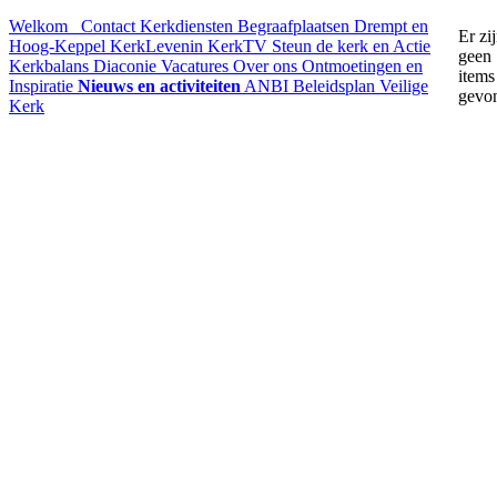
Welkom
Contact
Kerkdiensten
Begraafplaatsen Drempt en
Er zi
Hoog-Keppel
KerkLevenin
KerkTV
Steun de kerk en Actie
geen
Kerkbalans
Diaconie
Vacatures
Over ons
Ontmoetingen en
items
Inspiratie
Nieuws en activiteiten
ANBI
Beleidsplan
Veilige
gevo
Kerk