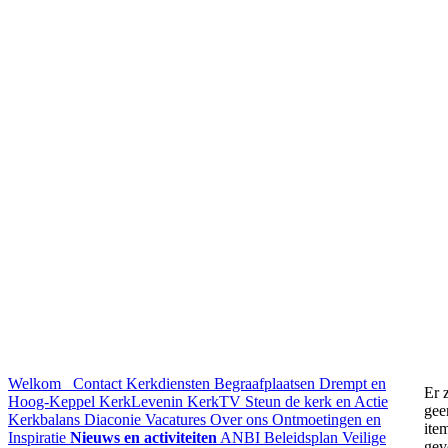
Welkom
Contact
Kerkdiensten
Begraafplaatsen Drempt en
Er z
Hoog-Keppel
KerkLevenin
KerkTV
Steun de kerk en Actie
gee
Kerkbalans
Diaconie
Vacatures
Over ons
Ontmoetingen en
ite
Inspiratie
Nieuws en activiteiten
ANBI
Beleidsplan
Veilige
gev