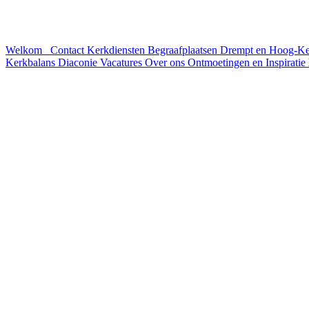
Welkom
Contact
Kerkdiensten
Begraafplaatsen Drempt en Hoog-K
Kerkbalans
Diaconie
Vacatures
Over ons
Ontmoetingen en Inspiratie