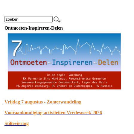
Ontmoeten-Inspireren-Delen
Vrijdag 7 augustus - Zomerwandeling
Vooraankondiging activiteiten Vredesweek 2026
Stilteviering