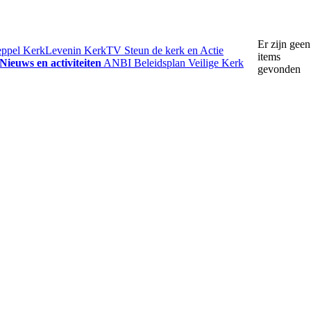
Er zijn geen
eppel
KerkLevenin
KerkTV
Steun de kerk en Actie
items
Nieuws en activiteiten
ANBI
Beleidsplan
Veilige Kerk
gevonden