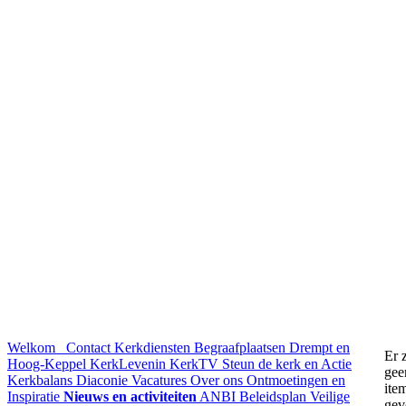
Welkom
Contact
Kerkdiensten
Begraafplaatsen Drempt en
Er z
Hoog-Keppel
KerkLevenin
KerkTV
Steun de kerk en Actie
gee
Kerkbalans
Diaconie
Vacatures
Over ons
Ontmoetingen en
ite
Inspiratie
Nieuws en activiteiten
ANBI
Beleidsplan
Veilige
gev