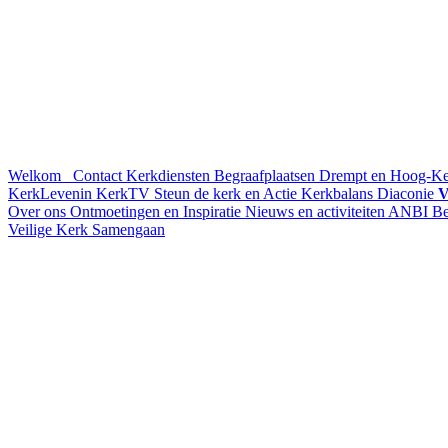
Welkom
Contact
Kerkdiensten
Begraafplaatsen Drempt en Hoog-K
KerkLevenin
KerkTV
Steun de kerk en Actie Kerkbalans
Diaconie
V
Over ons
Ontmoetingen en Inspiratie
Nieuws en activiteiten
ANBI
Be
Veilige Kerk
Samengaan