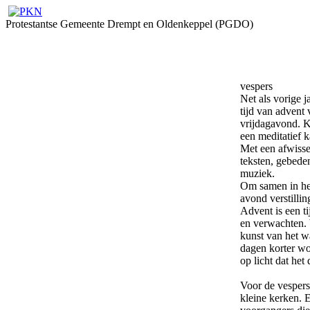
Protestantse Gemeente Drempt en Oldenkeppel (PGDO)
vespers
Net als vorige ja
tijd van advent 
vrijdagavond. K
een meditatief k
Met een afwissel
teksten, gebeden
muziek.
Om samen in he
avond verstillin
Advent is een ti
en verwachten.
kunst van het w
dagen korter w
op licht dat het
Voor de vesper
kleine kerken. E