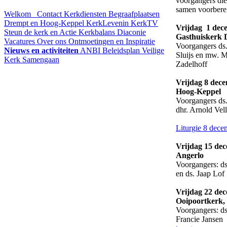
voorgangers die
samen voorbere
Welkom
Contact
Kerkdiensten
Begraafplaatsen
Drempt en Hoog-Keppel
KerkLevenin
KerkTV
Vrijdag 1 dec
Steun de kerk en Actie Kerkbalans
Diaconie
Gasthuiskerk 
Vacatures
Over ons
Ontmoetingen en Inspiratie
Voorgangers ds
Nieuws en activiteiten
ANBI
Beleidsplan
Veilige
Sluijs en mw. M
Kerk
Samengaan
Zadelhoff
Vrijdag 8 dec
Hoog-Keppel
Voorgangers ds.
dhr. Arnold Vel
Liturgie 8 dece
Vrijdag 15 de
Angerlo
Voorgangers: ds
en ds. Jaap Lof
Vrijdag 22 de
Ooipoortkerk,
Voorgangers: ds
Francie Jansen